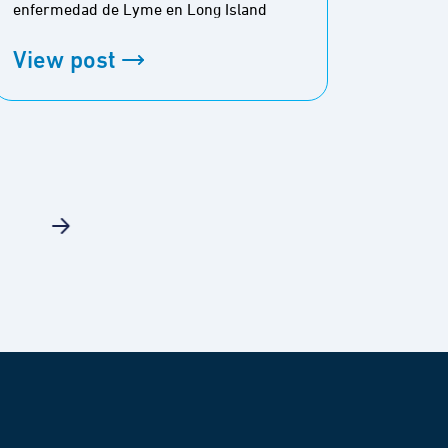
Resume
enfermedad de Lyme en Long Island
excursi
Apalac
View post
View