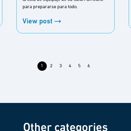
para prepararse para todo.
View post
1
2
3
4
5
6
Other categories