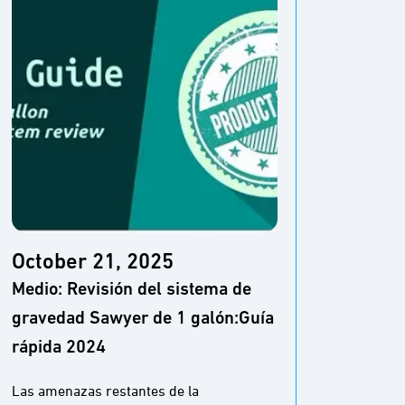
Octo
The T
October 21, 2025
filtro
Medio: Revisión del sistema de
más e
gravedad Sawyer de 1 galón:Guía
Apala
rápida 2024
Hiker
Las amenazas restantes de la