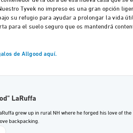
 Nuestro Tyvek no impreso es una gran opción lige
jo su refugio para ayudar a prolongar la vida úti
ta para el suelo seguro que os mantendrá contento
alos de Allgood aquí.
od" LaRuffa
Ruffa grew up in rural NH where he forged his love of the 
 love backpacking.