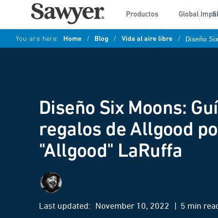
Productos
Global Impa
S
You are here:
Home
/
Blog
/
Vida al aire libre
/
Diseño Si
Diseño Six Moons: Guí
regalos de Allgood p
"Allgood" LaRuffa
Whitney "Allgood" LaRuffa
Last updated:
November 10, 2022
| 5 min rea