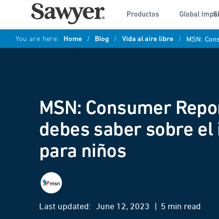
Productos
Global Impa
S
You are here:
Home
/
Blog
/
Vida al aire libre
/
MSN: Cons
MSN: Consumer Repor
debes saber sobre el 
para niños
MSN Contributing Writer
Last updated:
June 12, 2023
| 5 min read