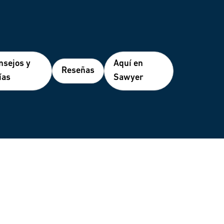
nsejos y
Aquí en
Reseñas
ías
Sawyer