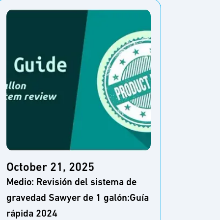
Octo
The T
October 21, 2025
filtro
Medio: Revisión del sistema de
más e
gravedad Sawyer de 1 galón:Guía
Apala
rápida 2024