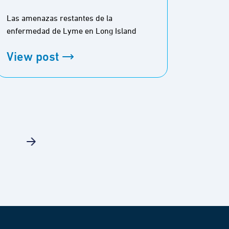
Hiker
Las amenazas restantes de la
Resume
enfermedad de Lyme en Long Island
excursi
Apalac
View post
View