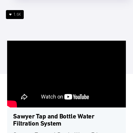
1.6K
4 min
Sawyer Tap and Bottle Water
Filtration System