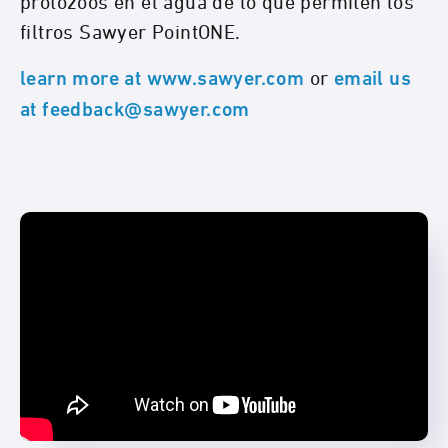
protozoos en el agua de lo que permiten los
filtros Sawyer PointONE.
or
learn more at www.sawyer.com
email us
at feedback@sawyer.com